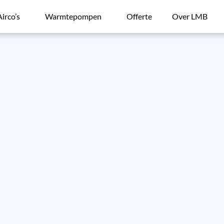
Airco’s
Warmtepompen
Offerte
Over LMB