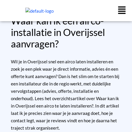
Ga
naar
de
Waar kan ik een airco-
inhoud
installatie in Overijssel
aanvragen?
Wil je in Overijssel snel een airco laten installeren en
zoek je een plek waar je direct informatie, advies én een
offerte kunt aanvragen? Dan is het slim om te starten bij
een installateur die in de regio werkt, met duidelijke
vervolgstappen (advies, offerte, installatie en
onderhoud).
Lees het overzichtsartikel over Waar kan ik
in Overijssel een airco te laten installeren?
. In dit artikel
laat ik je precies zien waar je je aanvraag doet, hoe je
contact legt, waar je reviews vindt en hoe je daarna het
traject strak organiseert.