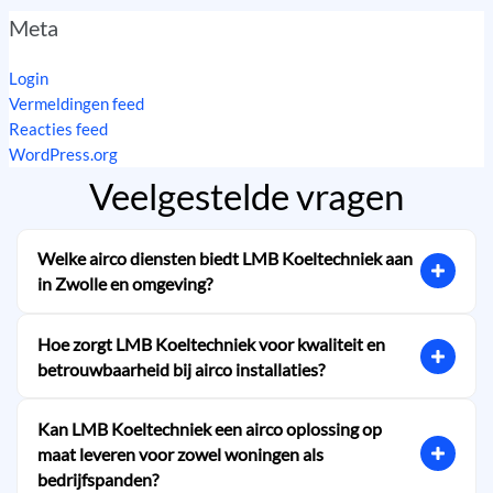
Meta
Login
Vermeldingen feed
Reacties feed
WordPress.org
Veelgestelde vragen
Welke airco diensten biedt LMB Koeltechniek aan
in Zwolle en omgeving?
LMB Koeltechniek adviseert, levert en installeert 
hoogwaardige en energiezuinige single split en multi split 
Hoe zorgt LMB Koeltechniek voor kwaliteit en
airco-systemen voor zowel woningen als bedrijfspanden. 
betrouwbaarheid bij airco installaties?
Wij werken vanuit Zwolle en richten ons op het realiseren 
LMB Koeltechniek garandeert kwaliteit en 
van een optimaal binnenklimaat. Als STEK-gecertificeerd 
betrouwbaarheid door uitsluitend te werken met 
Kan LMB Koeltechniek een airco oplossing op
bedrijf werken we uitsluitend met gerenommeerde A-
gerenommeerde A-merken en een STEK-certificering te 
maat leveren voor zowel woningen als
merken, wat garant staat voor kwaliteit en 
bezitten. Dit betekent dat onze installaties voldoen aan 
bedrijfspanden?
betrouwbaarheid. Bovendien bieden we onderhoud op de 