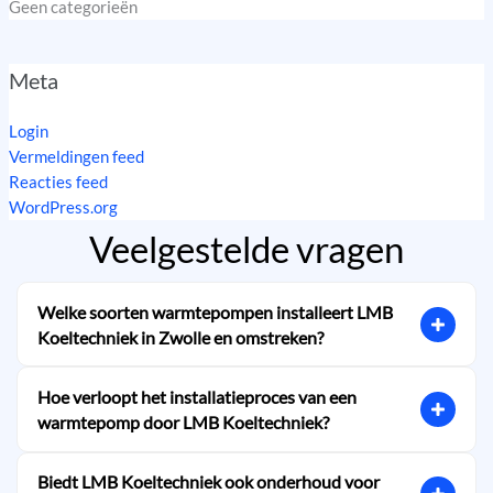
Geen categorieën
Meta
Login
Vermeldingen feed
Reacties feed
WordPress.org
Veelgestelde vragen
Welke soorten warmtepompen installeert LMB
Koeltechniek in Zwolle en omstreken?
LMB Koeltechniek specialiseert zich in de levering en 
installatie van zowel hybride als all-electric 
Hoe verloopt het installatieproces van een
warmtepompen. Deze oplossingen zijn gericht op het 
warmtepomp door LMB Koeltechniek?
creëren van een optimaal, energiezuinig binnenklimaat 
Het installatieproces bij LMB Koeltechniek begint met 
voor woningen en bedrijfspanden in Zwolle en de 
deskundig advies op maat, afgestemd op uw woning of 
Biedt LMB Koeltechniek ook onderhoud voor
omliggende regio. Het team van Hans en Max adviseert u 