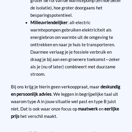
groter de rol van de warmtepomp (en hoe beter
de isolatie), hoe groter doorgaans het
besparingspotentieel.
Milieuvriendelijker
: all-electric
warmtepompen gebruiken elektriciteit als
energiebron om warmte uit de omgeving te
onttrekken en naar je huis te transporteren.
Daarmee verlaag je je fossiele verbruik en
draag je bij aan een groenere toekomst—zeker
als je (nu of later) combineert met duurzame
stroom.
Bij ons krijg je hierin geen verkooppraat, maar
deskundig
en persoonlijk advies
. We leggen in begrijpelijke taal uit
waarom type A in jouw situatie wel past en type B juist
niet. Dat is ook waar onze focus op
maatwerk
en
eerlijke
prijs
het verschil maakt.